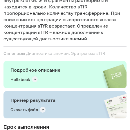
внутрь клетки. Эти фрагменты растворимы и
находятся в крови. Количество sTfR
пропорционально количеству трансферрина. При
снижении концентрации сывороточного железа
концентрация sTfR возрастает. Определение
концентрации sTfR – важное дополнение к
существующей диагностике анемий.
Синонимы
Диагностика анемии, Эритропоэз
sTfR
Подробное описание
Helixbook
Пример результата
Скачать файл
Срок выполнения