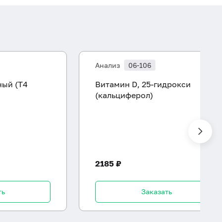
Анализ
06-106
ный (Т4
Витамин D, 25-гидрокси
(кальциферол)
2185 ₽
ть
Заказать