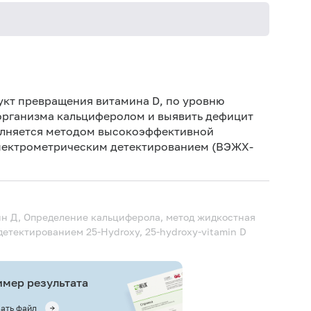
Дет
Дет
кт превращения витамина D, по уровню
организма кальциферолом и выявить дефицит
Не 
олняется методом высокоэффективной
не
пектрометрическим детектированием (ВЭЖХ-
Не 
ин Д, Определение кальциферола, метод жидкостная
 детектированием
25-Hydroxy, 25-hydroxy-vitamin D
мер результата
ать файл