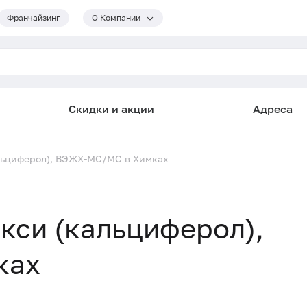
Франчайзинг
О Компании
Скидки и акции
Адреса
альциферол), ВЭЖХ-МС/МС в Химках
окси (кальциферол),
ках