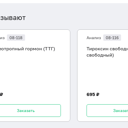
азывают
из
08-118
Анализ
08-116
еотропный гормон (ТТГ)
Тироксин свобод
свободный)
 ₽
695 ₽
Заказать
Заказа