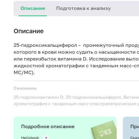
Описание
Подготовка к анализу
Описание
25-гидроксикальциферол – промежуточный проду
которого в крови можно судить о насыщенности 
или переизбыток витамина D. Исследование вып
жидкостной хроматографии с тандемным масс-с
МС/МС).
Синонимы
25-гидроксивитамин D, 25-гидроксикальциферол, Витам
хроматография с тандемным масс-спектрометрическим
Подробное описание
При
Helixbook
Скач