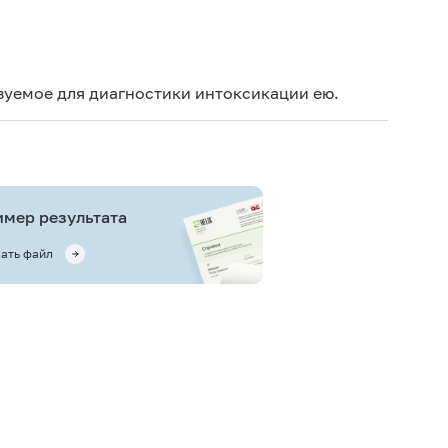
Дет
Не 
зуемое для диагностики интоксикации ею.
не
Не 
мер результата
ать файл