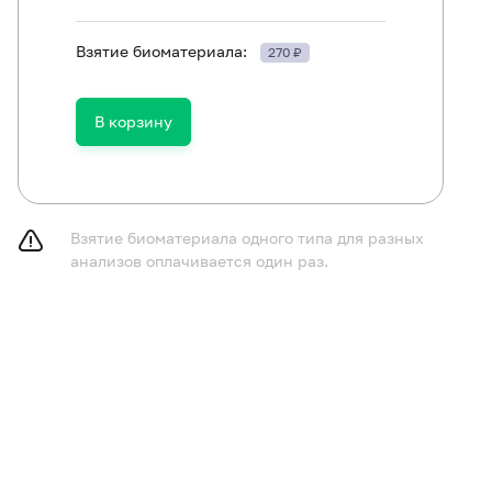
Взятие биоматериала:
270 ₽
ям в возрасте до 1 года не принимать пищу в течение 
принимать пищу в течение 2-3 часов до исследования,
газированную воду.
В корзину
курить в течение 30 минут до исследования.
Взятие биоматериала одного типа для разных
анализов оплачивается один раз.