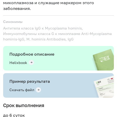
микоплазмоза и служащие маркером этого
заболевания.
Синонимы
Антитела класса IgG к Mycoplasma hominis,
Иммуноглобулины класса G к микоплазме
Anti-Mycoplasma
hominis-IgG, M. hominis Antibodies, IgG
Подробное описание
Helixbook
Пример результата
Скачать файл
Срок выполнения
до 6 суток