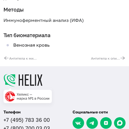
Методы
Иммуноферментный анализ (ИФА)
Тип биоматериала
Венозная кровь
Антитела к микоплазме хоминис (Mycoplasma hominis, IgA)
Антитела к описторхам (Opisthorchis, IgG)
Телефон
Социальные сети
+7 (495) 783 36 00
+7 (800) 700 03 03