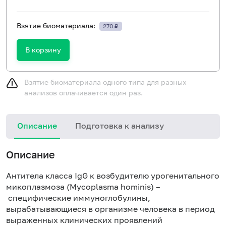
Взятие биоматериала:
270 ₽
В корзину
Взятие биоматериала одного типа для разных
анализов оплачивается один раз.
Описание
Подготовка к анализу
Н
Описание
Антитела класса IgG к возбудителю урогенитального
микоплазмоза (Mycoplasma hominis) –
специфические иммуноглобулины,
вырабатывающиеся в организме человека в период
выраженных клинических проявлений