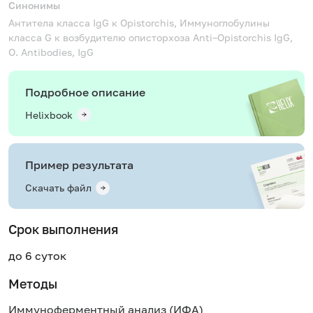
Синонимы
Антитела класса IgG к Opistorchis, Иммуноглобулины
класса G к возбудителю описторхоза
Anti–Opistorchis IgG,
O. Antibodies, IgG
Подробное описание
Helixbook
Пример результата
Скачать файл
Срок выполнения
до 6 суток
Методы
Иммуноферментный анализ (ИФА)