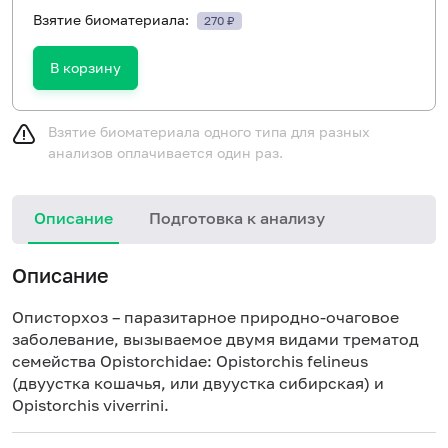
Взятие биоматериала:
270 ₽
В корзину
Взятие биоматериала одного типа для разных
анализов оплачивается один раз.
Описание
Подготовка к анализу
Н
Описание
Описторхоз – паразитарное природно-очаговое
заболевание, вызываемое двумя видами трематод
семейства Opistorchidae: Opistorchis felineus
(двуустка кошачья, или двуустка сибирская) и
Opistorchis viverrini.