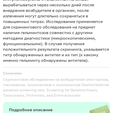
вырабатываться через несколько дней после
внедрения возбудителя в организм, после
излечения могут длительно сохраняться в
повышенных титрах. Исследование применяется
для скринингового обследования на предмет
наличия гельминтозов совместно с другими
методами диагностики (микроскопическими,
функциональными). В случае получения
положительного результата скрининга, указывается
титр обнаруженных антител и их тип (к какому
именно гельминту обнаружены антитела).
Синонимы
Скрининговое обследование на возбудителей описторхоза,
токсокароза, трихинеллеза и эхинококкоза
Gastrointestinal
parasites screening test, Screening for Opisthorchiasis,
Toxocariasis, Trichinosis, and Echinococcosis
Подробное описание