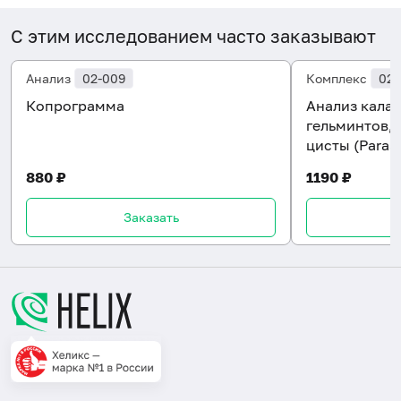
С этим исследованием часто заказывают
Анализ
02-009
Комплекс
02-
Копрограмма
Анализ кала 
гельминтов, 
цисты (Paras
880 ₽
1190 ₽
Заказать