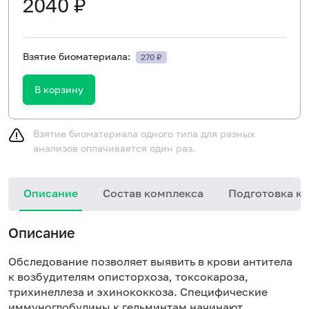
2040 ₽
Взятие биоматериала:
270 ₽
В корзину
Взятие биоматериала одного типа для разных
анализов оплачивается один раз.
Описание
Состав комплекса
Подготовка к 
Описание
Обследование позволяет выявить в крови антитела
к возбудителям описторхоза, токсокароза,
трихинеллеза и эхинококкоза. Специфические
иммуноглобулины к гельминтам начинают