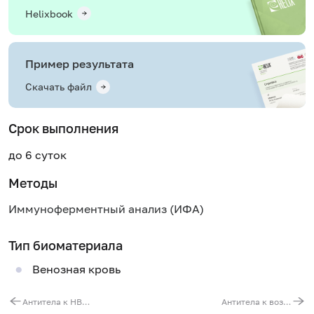
Helixbook
Пример результата
Скачать файл
Срок выполнения
до 6 суток
Методы
Иммуноферментный анализ (ИФА)
Тип биоматериала
Венозная кровь
Антитела к HBе-антигену вируса гепатита B (anti-Hbe)
Антитела к возбудителям псевдотуберкулеза и иерсиниоза (Yersinia pseudotuberculosis/enterocolitica, IgА), качественно