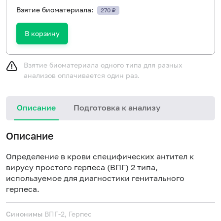
Взятие биоматериала:
270 ₽
В корзину
Взятие биоматериала одного типа для разных
анализов оплачивается один раз.
Описание
Подготовка к анализу
Н
Описание
Определение в крови специфических антител к
вирусу простого герпеса (ВПГ) 2 типа,
используемое для диагностики генитального
герпеса.
Синонимы
ВПГ-2, Герпес