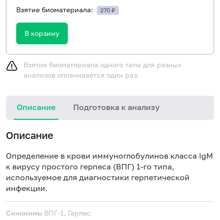
Взятие биоматериала:
270 ₽
В корзину
Взятие биоматериала одного типа для разных
анализов оплачивается один раз.
Описание
Подготовка к анализу
Н
Описание
Определение в крови иммуноглобулинов класса IgM
к вирусу простого герпеса (ВПГ) 1-го типа,
используемое для диагностики герпетической
инфекции.
Синонимы
ВПГ-1, Герпес