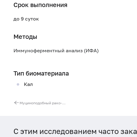
Срок выполнения
до 9 суток
Методы
Иммуноферментный анализ (ИФА)
Тип биоматериала
Кал
Муциноподобный рако-ассоциированный антиген (MCA)
С этим исследованием часто зак