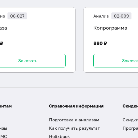
из
06-027
Анализ
02-009
аза
Копрограмма
 ₽
880 ₽
Заказать
Заказа
ентам
Справочная информация
Скидки
Подготовка к анализам
Скидки
изы
Как получить результат
Програ
ДМС
Helixbook