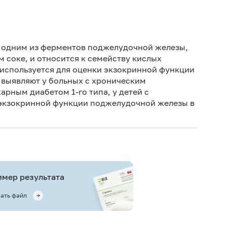
Исключ
соглас
(беллад
я одним из ферментов поджелудочной железы,
серноки
 соке, и относится к семейству кислых
 используется для оценки экзокринной функции
 выявляют у больных с хроническим
рным диабетом 1-го типа, у детей с
 экзокринной функции поджелудочной железы в
мер результата
ать файл