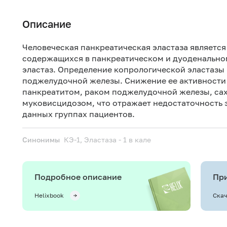
Описание
Человеческая панкреатическая эластаза являетс
содержащихся в панкреатическом и дуоденальном
эластаз. Определение копрологической эластазы
поджелудочной железы. Снижение ее активности
панкреатитом, раком поджелудочной железы, саха
муковисцидозом, что отражает недостаточность
данных группах пациентов.
Синонимы
КЭ-1, Эластаза - 1 в кале
Подробное описание
При
Helixbook
Скач