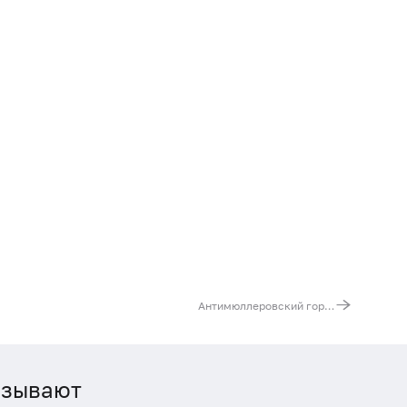
Антимюллеровский гормон
азывают