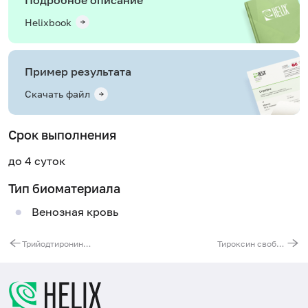
Helixbook
Пример результата
Скачать файл
Срок выполнения
до 4 суток
Тип биоматериала
Венозная кровь
Трийодтиронин реверсивный (Т3 реверсивный), ВЭЖХ
Тироксин свободный (Т4 свободный), ВЭЖХ