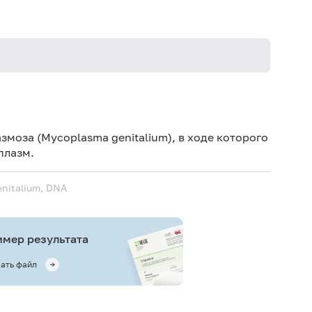
Сб
Же
моза (Mycoplasma genitalium), в ходе которого
рек
плазм.
Муж
enitalium, DNA
Муж
час
мер результата
ать файл