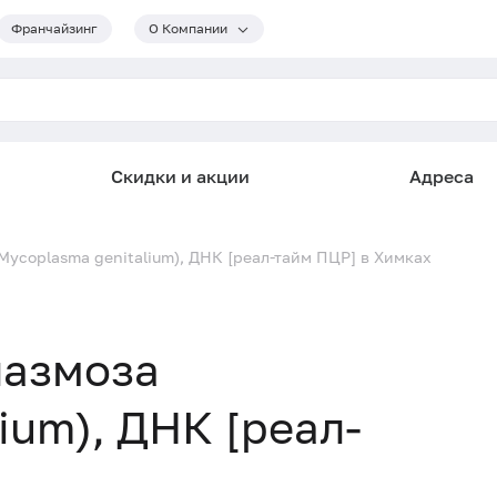
Франчайзинг
О Компании
Скидки и акции
Адреса
Mycoplasma genitalium), ДНК [реал-тайм ПЦР] в Химках
лазмоза
ium), ДНК [реал-