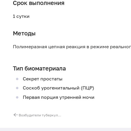
Срок выполнения
1 сутки
Методы
Полимеразная цепная реакция в режиме реально
Тип биоматериала
Секрет простаты
Соскоб урогенитальный (ПЦР)
Первая порция утренней мочи
Возбудители туберкулеза (Mycobacterium tuberculosis/bovis.), ДНК [реал-тайм ПЦР]