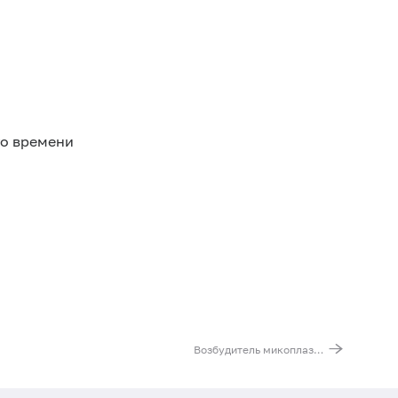
го времени
Возбудитель микоплазмоза (Mycoplasma hominis), ДНК [реал-тайм ПЦР]