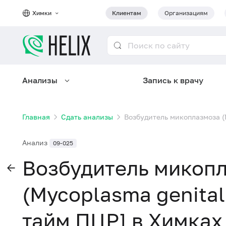
Химки
Клиентам
Организациям
Анализы
Запись к врачу
Главная
Сдать анализы
Возбудитель микоплазмоза (
Анализ
09-025
Возбудитель микоп
(Mycoplasma genital
тайм ПЦР] в Химках