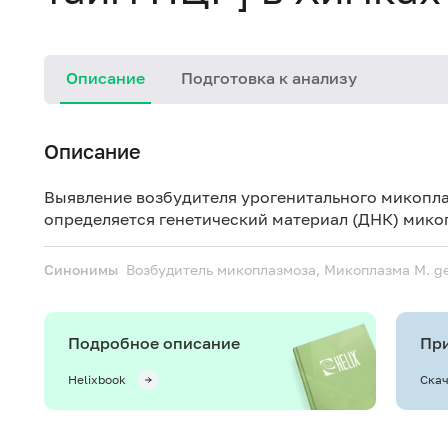
Описание
Подготовка к анализу
Описание
Выявление возбудителя урогенитального микоплаз
определяется генетический материал (ДНК) мико
Синонимы
Возбудитель микоплазмоза, Микоплазма
M. g
Подробное описание
При
Helixbook
Скач