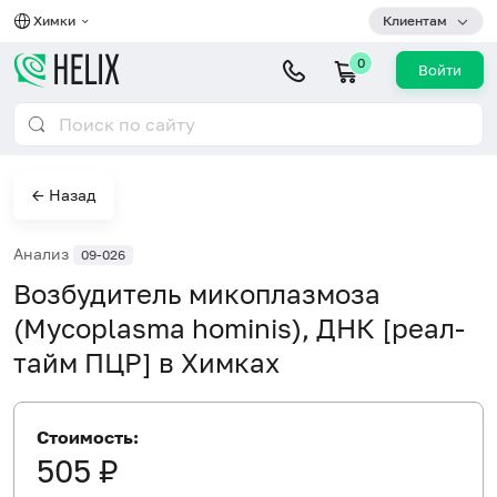
Химки
Клиентам
0
Войти
← Назад
Анализ
09-026
Возбудитель микоплазмоза
(Mycoplasma hominis), ДНК [реал-
тайм ПЦР] в Химках
Стоимость:
505 ₽