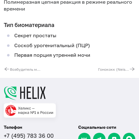
Полимеразная цепная реакция в режиме реального
времени
Тип биоматериала
Секрет простаты
Соскоб урогенитальный (ПЦР)
Первая порция утренней мочи
Возбудитель микоплазмоза (Mycoplasma genitalium), ДНК [реал-тайм ПЦР]
Гонококк (Neisseria gonorrhoeae), ДНК [реал-тайм ПЦР]
Телефон
Социальные сети
+7 (495) 783 36 00