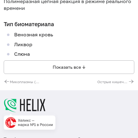
Полимеразная цепная реакция в режиме реального
времени
Тип биоматериала
Венозная кровь
Ликвор
Слюна
Показать все ↓
Микоплазмы (Mycoplasma spp.), ДНК [реал-тайм ПЦР]
Острые кишечные инфекции, скрининг (Shigella spp., E. coli (EIEC), Salmonella spp., Campylobacter spp., Adenovirus F, Rotavirus A, Norovirus II, Astrovirus)