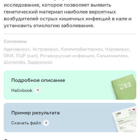
исследование, которое позволяет выявить
генетический материал наиболее вероятных
возбудителей острых кишечных инфекций в кале и
установить этиологию заболевания.
Синонимы
Аденовирус, Астровирус, Кампилобактериоз, Норовирус,
ОКИ, ПЦР (кал), Ротавирусная инфекция, Сальмонеллез,
Шигеллёз, Эшерихиоз
Подробное описание
Helixbook
Пример результата
Скачать файл