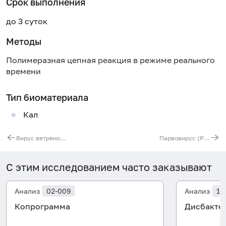
Срок выполнения
до 3 суток
Методы
Полимеразная цепная реакция в режиме реального
времени
Тип биоматериала
Кал
Вирус ветряной оспы (Varicella Zoster Virus), ДНК [реал-тайм ПЦР]
Парвовирус (Parvovirus B19), ДНК [реал-тайм ПЦР]
С этим исследованием часто заказывают
Анализ
02-009
Анализ
10
Копрограмма
Дисбакте