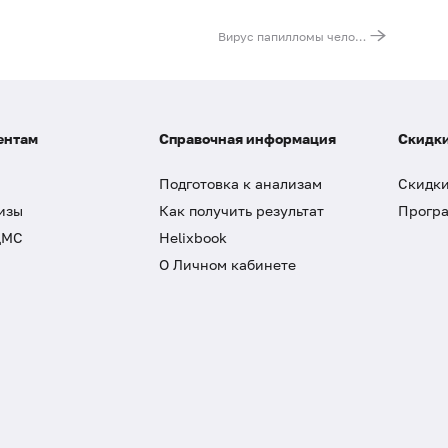
Вирус папилломы человека (Human Papillomavirus) высокого канцерогенного риска (16, 18, 31, 33, 35, 39, 45, 51, 52, 56, 58, 59, 68), Digene-тест
ентам
Справочная информация
Скидки
Подготовка к анализам
Скидки
изы
Как получить результат
Програ
ДМС
Helixbook
О Личном кабинете