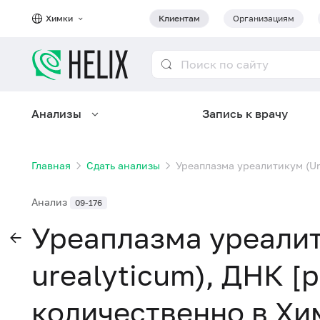
Химки
Клиентам
Организациям
Анализы
Запись к врачу
Главная
Сдать анализы
Уреаплазма уреалитикум (Ur
Анализ
09-176
Уреаплазма уреалит
urealyticum), ДНК [
количественно в Хи