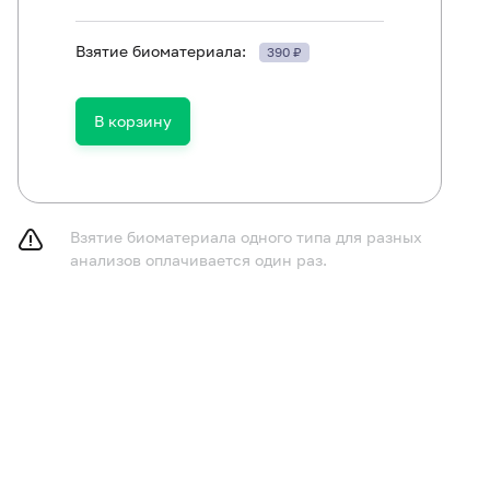
Взятие биоматериала:
390 ₽
В корзину
нщинам исследование (процедуру взятия урогенитально
омендуется производить до менструации или через 2-3
чинам - не мочиться в течение 3 часов до взятия урог
Взятие биоматериала одного типа для разных
анализов оплачивается один раз.