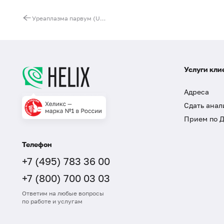
Уреаплазма парвум (Ureaplasma parvum), ДНК [реал-тайм ПЦР],количественно
Услуги кли
Адреса
Сдать анал
Прием по 
Телефон
+7 (495) 783 36 00
+7 (800) 700 03 03
Ответим на любые вопросы
по работе и услугам