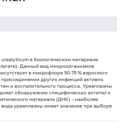
Же
рек
 urealyticum в биологическом материале
Муж
льтате). Данный вид микроорганизмов
рисутствует в микрофлоре 50-75 % взрослого
и присоединении других инфекций активно
атем и воспалительного процесса. Уреаплазмы
дняет обнаружение специфических антител к
нетического материала (ДНК) – наиболее
 вида уреаплазмы имеет значение при выборе