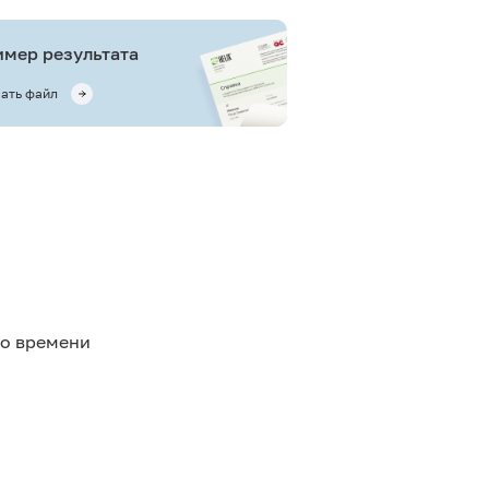
мер результата
ать файл
го времени