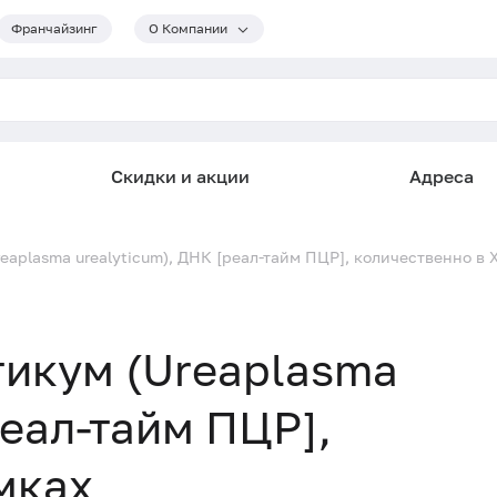
Франчайзинг
О Компании
Скидки и акции
Адреса
eaplasma urealyticum), ДНК [реал-тайм ПЦР], количественно в 
икум (Ureaplasma
реал-тайм ПЦР],
мках