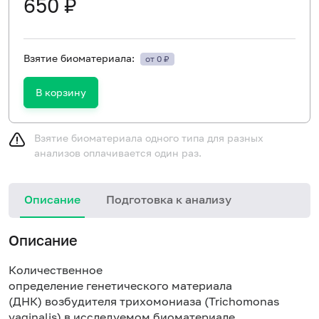
650 ₽
Взятие биоматериала:
от 0 ₽
В корзину
Взятие биоматериала одного типа для разных
анализов оплачивается один раз.
Описание
Подготовка к анализу
Описание
Количественное
определение генетического материала
(ДНК) возбудителя трихомониаза (Trichomonas
vaginalis) в исследуемом биоматериале.