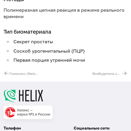
Полимеразная цепная реакция в режиме реального
времени
Тип биоматериала
Секрет простаты
Соскоб урогенитальный (ПЦР)
Первая порция утренней мочи
Гонококк (Neisseria gonorrhoeae), ДНК [реал-тайм ПЦР], количественно
Возбудитель хламидиоза (Chlamydia trachomatis), ДНК, количественно [реал-тайм ПЦР]
Телефон
Социальные сети