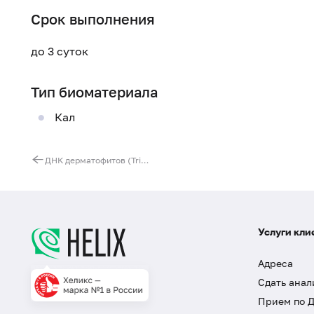
Срок выполнения
до 3 суток
Тип биоматериала
Кал
ДНК дерматофитов (Trichophyton, Epidermophyton, Microsporum)
Услуги кли
Адреса
Сдать анал
Прием по 