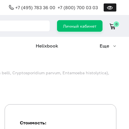
+7 (495) 783 36 00
+7 (800) 700 03 03
0
Личный кабинет
Helixbook
Еще
 belli, Cryptosporidium parvum, Entamoeba histolytica),
Стоимость: