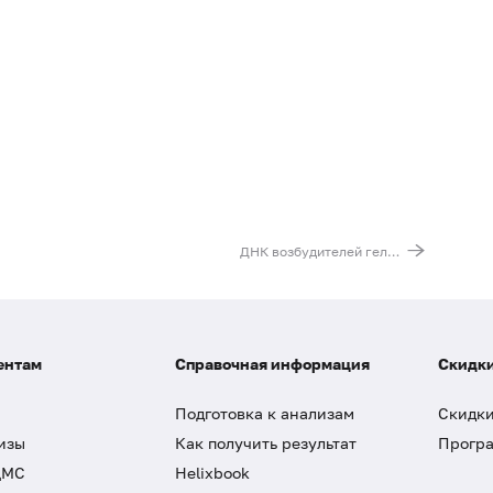
ДНК возбудителей гельминтозов (Ascaris lumbricoides, Enterobius vermicularis, Opisthorchis felineus, Taenia solium, Diphyllobothrium latum), реал-тайм ПЦР
ентам
Справочная информация
Скидки
Подготовка к анализам
Скидки
изы
Как получить результат
Програ
ДМС
Helixbook