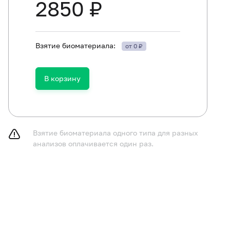
2850 ₽
Взятие биоматериала:
от 0 ₽
В корзину
Взятие биоматериала одного типа для разных
анализов оплачивается один раз.
ить прием слабительных препаратов, введение ректальн
ованию с врачом) прием медикаментов, влияющих на п
онна, пилокарпин и др.), и препаратов, влияющих на ок
слый барий), в течение 72 часов до сбора кала.