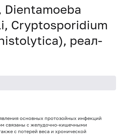
s, Dientamoeba
lli, Cryptosporidium
stolytica), реал-
Исключ
соглас
(беллад
ыявления основных протозойных инфекций
серноки
ом связаны с желудочно-кишечными
также с потерей веса и хронической