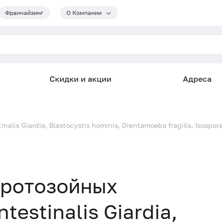
Франчайзинг
О Компании
Скидки и акции
Адреса
is Giardia, Blastocystis hominis, Dientamoeba fragilis, Isospora
протозойных
testinalis Giardia,