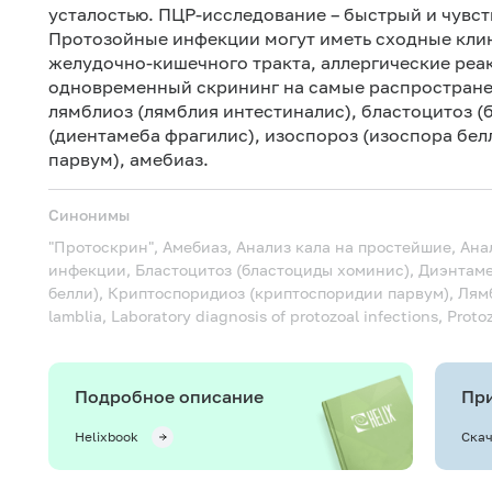
усталостью. ПЦР-исследование – быстрый и чувс
Протозойные инфекции могут иметь сходные кли
желудочно-кишечного тракта, аллергические реа
одновременный скрининг на самые распростране
лямблиоз (лямблия интестиналис), бластоцитоз 
(диентамеба фрагилис), изоспороз (изоспора бе
парвум), амебиаз.
Синонимы
"Протоскрин", Амебиаз, Анализ кала на простейшие, А
инфекции, Бластоцитоз (бластоциды хоминис), Диэнтаме
белли), Криптоспоридиоз (криптоспоридии парвум), Лям
lamblia, Laboratory diagnosis of protozoal infections, Proto
Подробное описание
При
Helixbook
Скач