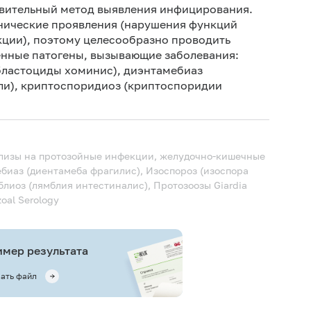
твительный метод выявления инфицирования.
нические проявления (нарушения функций
кции), поэтому целесообразно проводить
нные патогены, вызывающие заболевания:
(бластоциды хоминис), диэнтамебиаз
лли), криптоспоридиоз (криптоспоридии
нализы на протозойные инфекции, желудочно-кишечные
биаз (диентамеба фрагилис), Изоспороз (изоспора
блиоз (лямблия интестиналис), Протозоозы
Giardia
zoal Serology
мер результата
ать файл