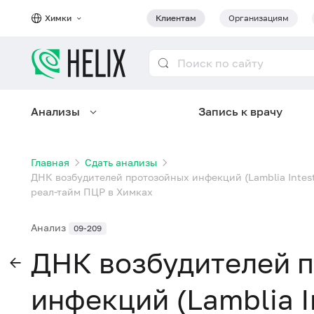
Химки
Клиентам
Организациям
Анализы
Запись к врачу
Главная
Сдать анализы
ДНК возбудителей протозойных инфекций (Lamblia Intestinal
реал-тайм ПЦР в Химках
Анализ
09-209
ДНК возбудителей 
инфекций (Lamblia In