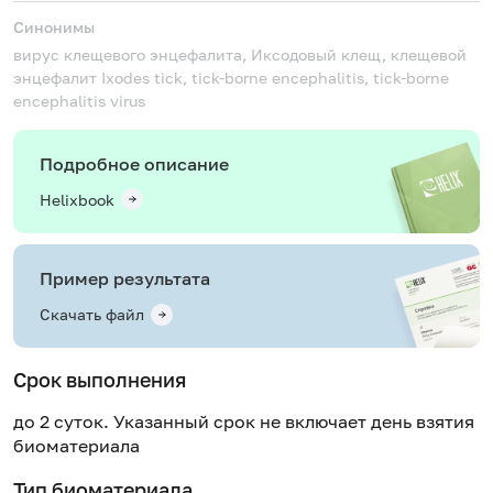
Синонимы
вирус клещевого энцефалита, Иксодовый клещ, клещевой
энцефалит
Ixodes tick, tick-borne encephalitis, tick-borne
encephalitis virus
Подробное описание
Helixbook
Пример результата
Скачать файл
Срок выполнения
до 2 суток. Указанный срок не включает день взятия
биоматериала
Тип биоматериала