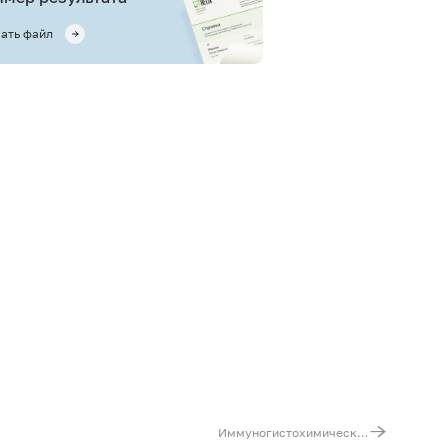
ать файл
Иммуногистохимическая диагностика рецепторного статуса рака молочной железы (PR, ER, Ki-67, Her2 neu)