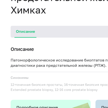
Химках
Описание
Описание
Патоморфологическое исследование биоптатов п
диагностики рака предстательной железы (РПЖ).
Синонимы
12-точечная биопсия простаты, 16-точечная биопсия пр
Extended prostate biopsy, 12-16 core prostate biopsy
Подробное описание
При