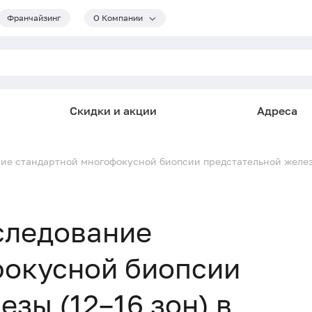
Франчайзинг
О Компании
Скидки и акции
Адреса
ие стандартной многофокусной биопсии предстательной железы
следование
фокусной биопсии
зы (12–16 зон) в