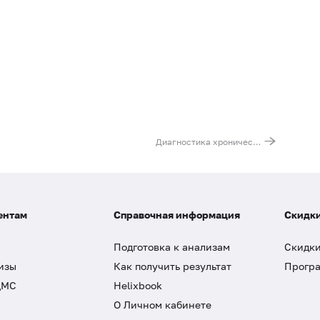
Диагностика хронического эндометрита: CD20+, CD56+, CD138+, DP-DQ&DR
ентам
Справочная информация
Скидки
Подготовка к анализам
Скидки
изы
Как получить результат
Програ
ДМС
Helixbook
О Личном кабинете