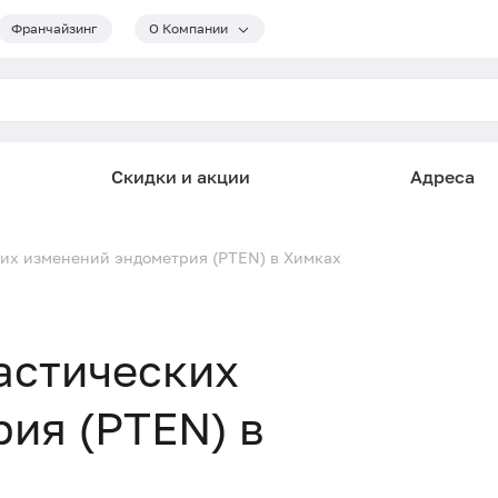
Франчайзинг
О Компании
Скидки и акции
Адреса
их изменений эндометрия (PTEN) в Химках
астических
ия (PTEN) в