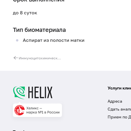
до 8 суток
Тип биоматериала
Аспират из полости матки
Иммуноцитохимическое исследование материала (6 и более маркеров) (кроме PTEN)
Услуги кли
Адреса
Сдать анал
Прием по 