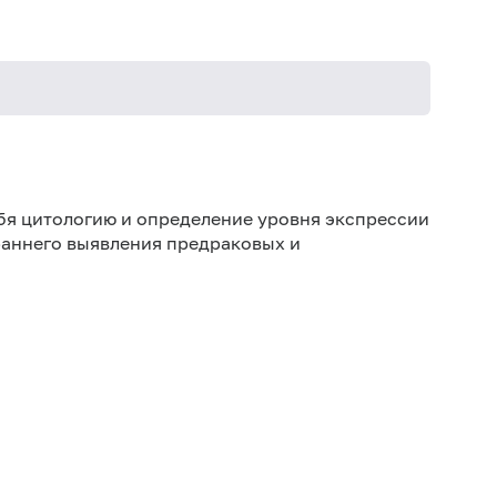
Ис
лек
бя цитологию и определение уровня экспрессии
ис
раннего выявления предраковых и
Же
про
Ис
Ис
за
Не
ук