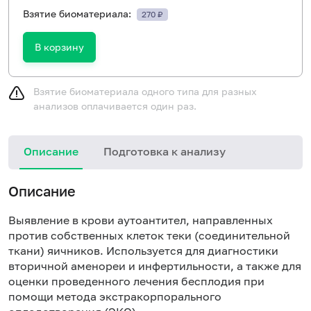
Взятие биоматериала:
270 ₽
В корзину
Взятие биоматериала одного типа для разных
анализов оплачивается один раз.
Описание
Подготовка к анализу
Н
Описание
Выявление в крови аутоантител, направленных
против собственных клеток теки (соединительной
ткани) яичников. Используется для диагностики
вторичной аменореи и инфертильности, а также для
оценки проведенного лечения бесплодия при
помощи метода экстракорпорального