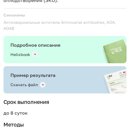
оплодотворения (ЭКО).
Синонимы
Антиовариальные антитела
Antiovarial antibodies, AOA,
AOAB
Подробное описание
Helixbook
Пример результата
Скачать файл
Срок выполнения
до 8 суток
Методы