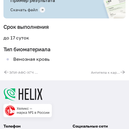
Пример результата
Скачать файл
Срок выполнения
до 17 суток
Тип биоматериала
Венозная кровь
ЭЛИ-АФС-ХГЧ Тест (антифосфолипидный синдром, анти-ХГЧ синдром, 6 антигенов)
Антитела к кардиолипину, IgA
Телефон
Социальные сети