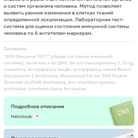
и систем организма человека. Метод позволяет
выявить ранние изменения в клетках тканей
определенной локализации. Лабораторная тест-
система для оценки состояния иммунной системы
человека по 6 антителам-маркерам.
Синонимы
"ЭЛИ-Вакцина-ТЕСТ" (общее состояние иммунной
системы), Антитела к ds-ДНК, бета-2-гликопротеину 1, Fc-lg,
коллагену, интерферону альфа, интерферону гамма
Beta-2
Glycoprotein 1 Antibodies, Rheumatoid Factor, DNA Double-
Stranded (dsDNA) Antibodies, Anti-interferon-gamma
antibodies, Interferon Alpha Antibodies
Подробное описание
Helixbook