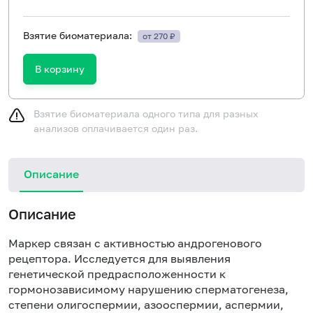
Взятие биоматериала:
от 270 ₽
В корзину
Взятие биоматериала одного типа для разных
анализов оплачивается один раз.
Описание
Описание
Маркер связан с активностью андрогенового
рецептора. Исследуется для выявления
генетической предрасположенности к
гормонозависимому нарушению сперматогенеза,
степени олигоспермии, азооспермии, аспермии,