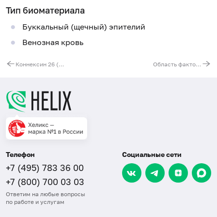
Тип биоматериала
Буккальный (щечный) эпителий
Венозная кровь
Коннексин 26 (GJB2) (все мутации)
Область фактора азооспермии (Locus AFR). Выявление мутации del AZFa, AZFb, AZFc (множественные изменения в регуляции синтеза и структуре белков)
Телефон
Социальные сети
+7 (495) 783 36 00
+7 (800) 700 03 03
Ответим на любые вопросы
по работе и услугам