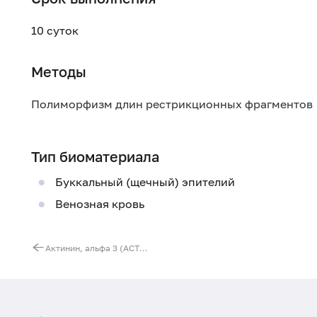
10 суток
Методы
Полиморфизм длин рестрикционных фрагментов
Тип биоматериала
Буккальный (щечный) эпителий
Венозная кровь
Актинин, альфа 3 (ACTN3). Выявление мутации C18705T (Arg577Ter)