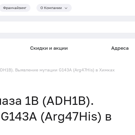
Франчайзинг
О Компании
Скидки и акции
Адреса
ADH1B). Выявление мутации G143A (Arg47His) в Химках
аза 1B (ADH1B).
G143A (Arg47His) в