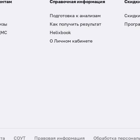
ентам
Справочная информация
Скидки
Подготовка к анализам
Скидки
изы
Как получить результат
Програ
ДМС
Helixbook
О Личном кабинете
йта
СОУТ
Правовая информация
Обработка персонал