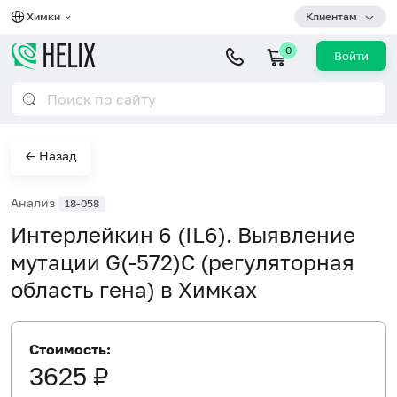
Химки
Клиентам
0
Войти
← Назад
Анализ
18-058
Интерлейкин 6 (IL6). Выявление
мутации G(-572)C (регуляторная
область гена) в Химках
Стоимость:
3625 ₽