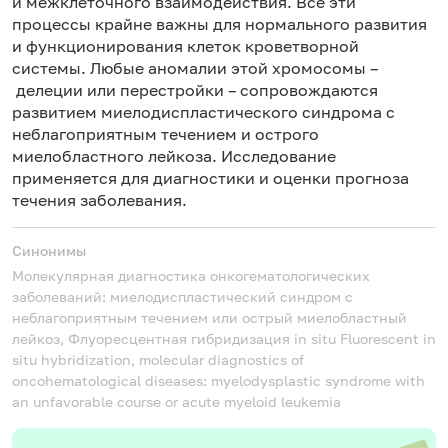
и межклеточного взаимодействия. Все эти
процессы крайне важны для нормального развития
и функционирования клеток кроветворной
системы. Любые аномалии этой хромосомы –
делеции
или перестройки – сопровождаются
развитием миелодиспластического синдрома с
неблагоприятным течением и острого
миелобластного лейкоза. Исследование
применяется для диагностики и оценки прогноза
течения заболевания.
Синонимы
Молекулярная диагностика онкогематологических
заболеваний: миелодиспластический синдром с
неблагоприятным течением или острый миелобластный
лейкоз, Флуоресцентная гибридизация in situ
Fluorescent in
situ hybridization, molecular diagnostics of
oncohematological diseases: myelodysplastic syndrome with
an unfavorable course or acute myeloid leukemia