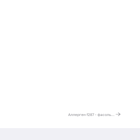
Аллерген f287 - фасоль красная, IgE