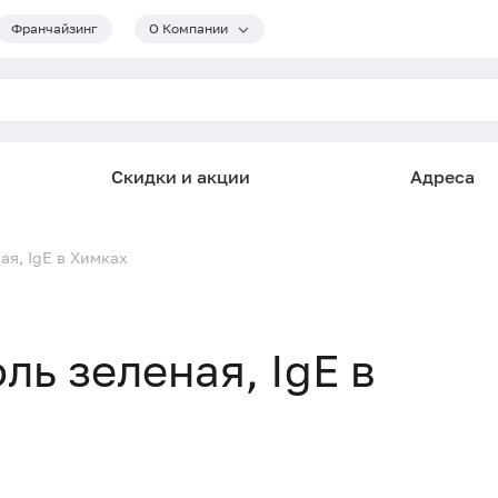
Франчайзинг
О Компании
Скидки и акции
Адреса
ая, IgE в Химках
ль зеленая, IgE в