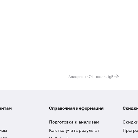
Аллерген k74 - шелк, IgE
ентам
Справочная информация
Скидки
Подготовка к анализам
Скидки
изы
Как получить результат
Програ