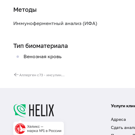
Методы
Иммуноферментный анализ (ИФА)
Тип биоматериала
Венозная кровь
Аллерген c73 - инсулин человеческий, IgE
Услуги кли
Адреса
Сдать анал