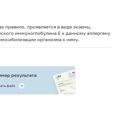
Не кури
ак правило, проявляется в виде экземы,
ского иммуноглобулина Е к данному аллергену
сенсибилизации организма к нему.
мер результата
ать файл