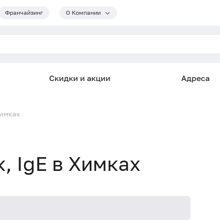
Франчайзинг
О Компании
Скидки и акции
Адреса
Химках
к, IgE в Химках