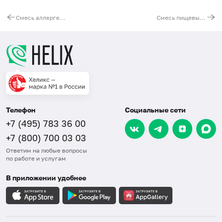
Смесь аллергенов деревьев № 5 (IgE): ольха, лещина обыкновенная, вяз, ива белая, тополь
Смесь пищевых аллергенов fm11(IgE): пшеничная мука, овсяная мука, кукурузная мука, семена кунжута, гречневая мука
Телефон
Социальные сети
+7 (495) 783 36 00
+7 (800) 700 03 03
Ответим на любые вопросы
по работе и услугам
В приложении удобнее