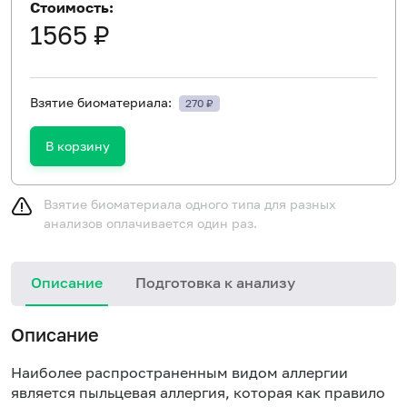
Стоимость:
1565 ₽
Взятие биоматериала:
270 ₽
В корзину
Взятие биоматериала одного типа для разных
анализов оплачивается один раз.
Описание
Подготовка к анализу
Н
Описание
Наиболее распространенным видом аллергии
является пыльцевая аллергия, которая как правило