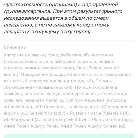
чувствительность организма) к определенной
группе аллергенов. При этом результат данного
исследования выдается в общем по смеси
аллергенов, а не по каждому конкретному
аллергену, входящему в эту группу.
Синонимы
Аллергия на пыльцу трав, Амброзия обыкновенная
(амброзия однолетняя, амброзия короткая, полынь
римская, полынь американская), Марь белая (шпинат
дикий), Подорожник (подорожник ленточный, подорожник
ланцетный, подорожник ланцетовидный), Полынь
обыкновенная (полынь горькая), Поташник (солянка
колючая, расторопша, русский чертополох, стеклянница
колючая, перекати-поле)
w1 Common Ragweed (Ambrosia
artemisiifolia), w10 Goosefoot, Lamb's quarters (Chenopodium
album), w11 Saltwort (prickly) / Russian thistle (Salsola kali),
w5 Wormwood (A. absinthum), w9 Ribwort Plantain (Plantago),
Weed Pollen Allergy Panel, Weed Pollen Allergy Screen IgE