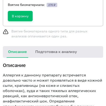
Взятие биоматериала:
270 ₽
В корзину
Взятие биоматериала одного типа для разных
анализов оплачивается один раз.
Описание
Подготовка к анализу
Н
Описание
Аллергия к данному препарату встречается
довольно часто и может проявляться в виде кожной
сыпи, крапивницы (на коже и слизистых
оболочках), зуда и таких тяжелых аллергических
реакций, как ангионевротический отек,
анафилактический шок. Определение