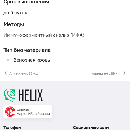
Срок выполнения
до 5 суток
Методы
Иммуноферментный анализ (ИФА)
Тип биоматериала
Венозная кровь
Аллерген c86 - бензокаин, IgE
Аллерген c89 - бупивакаин/анекаин/маркаин, IgE
Телефон
Социальные сети