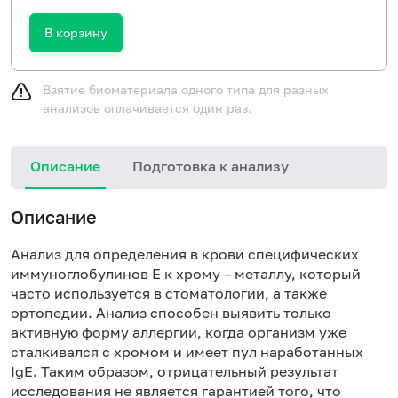
В корзину
Взятие биоматериала одного типа для разных
анализов оплачивается один раз.
Описание
Подготовка к анализу
Н
Описание
Анализ для определения в крови специфических
иммуноглобулинов Е к хрому – металлу, который
часто используется в стоматологии, а также
ортопедии. Анализ способен выявить только
активную форму аллергии, когда организм уже
сталкивался с хромом и имеет пул наработанных
IgE. Таким образом, отрицательный результат
исследования не является гарантией того, что