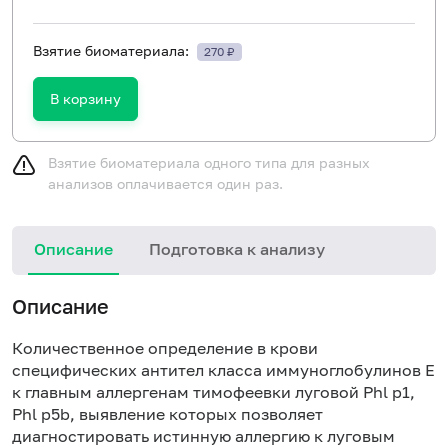
Взятие биоматериала:
270 ₽
В корзину
Взятие биоматериала одного типа для разных
анализов оплачивается один раз.
Описание
Подготовка к анализу
Н
Описание
Количественное определение в крови
специфических антител класса иммуноглобулинов E
к главным аллергенам тимофеевки луговой Phl p1,
Phl p5b, выявление которых позволяет
диагностировать истинную аллергию к луговым