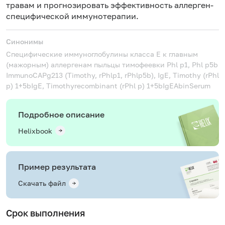
травам и прогнозировать эффективность аллерген-
специфической иммунотерапии.
Синонимы
Специфические иммуноглобулины класса Е к главным
(мажорным) аллергенам пыльцы тимофеевки Phl p1, Phl p5b
ImmunoCAPg213 (Timothy, rPhlp1, rPhlp5b), IgE, Timothy (rPhl
p) 1+5bIgE, Timothyrecombinant (rPhl p) 1+5bIgEAbinSerum
Подробное описание
Helixbook
Пример результата
Скачать файл
Срок выполнения