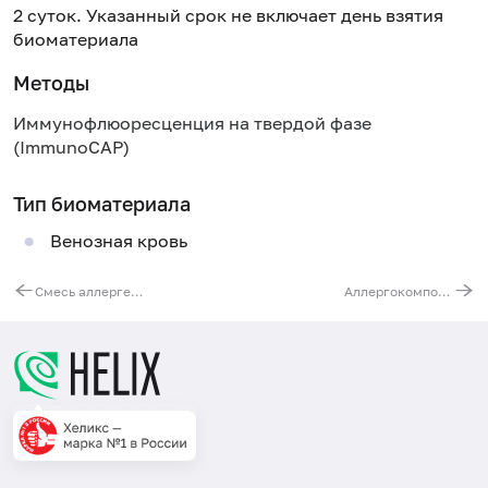
2 суток. Указанный срок не включает день взятия
биоматериала
Методы
Иммунофлюоресценция на твердой фазе
(ImmunoCAP)
Тип биоматериала
Венозная кровь
Смесь аллергенов деревьев tx9 (ImmunoCAP), IgE: ольха серая, берёза бородавчатая, лещина, дуб, ива
Аллергокомпонент g214 - тимофеевка луговая rPhl p7, rPhl p12, IgE (ImmunoCAP)