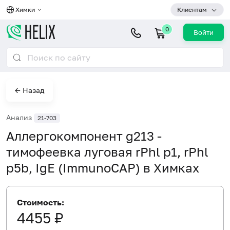
Химки
Клиентам
0
Войти
← Назад
Анализ
21-703
Аллергокомпонент g213 -
тимофеевка луговая rPhl p1, rPhl
p5b, IgE (ImmunoCAP) в Химках
Стоимость:
4455 ₽