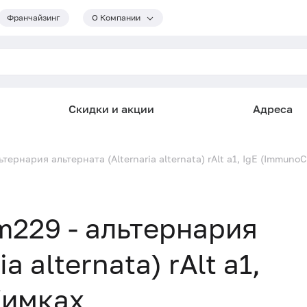
Франчайзинг
О Компании
Скидки и акции
Адреса
ернария альтерната (Alternaria alternata) rAlt a1, IgE (Immuno
229 - альтернария
a alternata) rAlt a1,
Химках