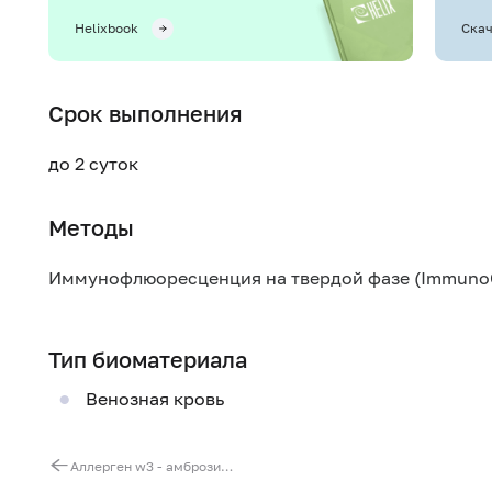
Helixbook
Скач
Срок выполнения
до 2 суток
Методы
Иммунофлюоресценция на твердой фазе (Immuno
Тип биоматериала
Венозная кровь
Аллерген w3 - амброзия трехнадрезная, IgE (ImmunoCAP)