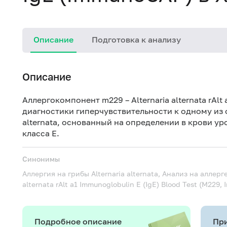
Описание
Подготовка к анализу
Описание
Аллергокомпонент m229 – Alternaria alternata rAl
диагностики гиперчувствительности к одному из о
alternata, основанный на определении в крови 
класса Е.
Синонимы
Аллергия на грибы Alternaria alternata, Анализ на аллерге
alternata rAlt a1 Immunoglobulin E (IgE) Blood Test (M229
Подробное описание
При