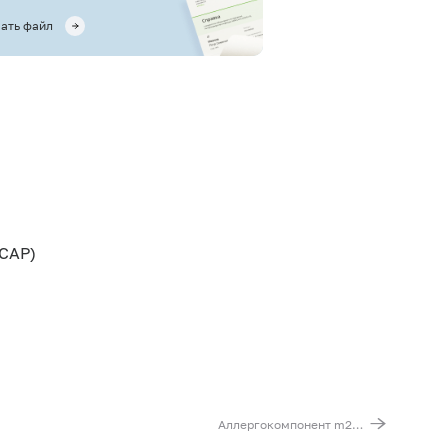
ать файл
CAP)
Аллергокомпонент m218 - аспергилл дымящийся (Aspergillus fumigatus) rAsp f1, IgE (ImmunoCAP)