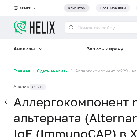
Химки
Клиентам
Организациям
Анализы
Запись к врачу
Главная
Сдать анализы
Аллергокомпонент m229 - альт
Анализ
21-746
Аллергокомпонент m
альтерната (Alternari
IgE (ImmunoCAP) в 