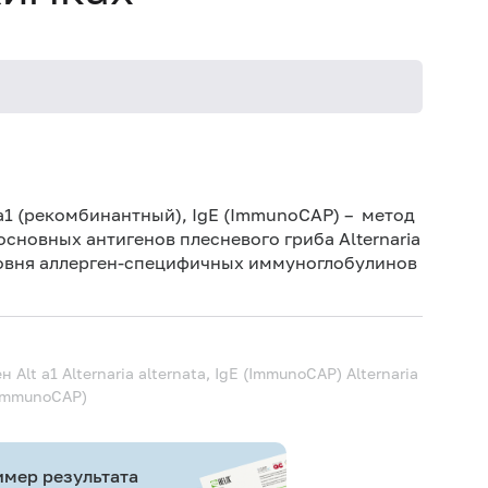
Не кури
t a1 (рекомбинантный), IgE (ImmunoCAP)
–
метод
сновных антигенов плесневого гриба Alternaria
уровня аллерген-специфичных иммуноглобулинов
н Alt a1 Alternaria alternata, IgE (ImmunoCAP)
Alternaria
, ImmunoCAP)
мер результата