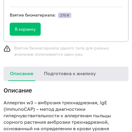
Взятие биоматериала:
270 ₽
В корзину
Взятие биоматериала одного типа для разных
анализов оплачивается один раз.
Описание
Подготовка к анализу
Н
Описание
Аллерген w3 – амброзия трехнадрезная, IgE
(ImmunoCAP) – метод диагностики
гиперчувствительности к аллергенам пыльцы
сорного растения амброзии трехнадрезной,
основанный на определении в крови уровня