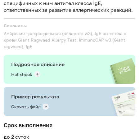
специфичных к ним антител класса IgE,
ответственных за развитие аллергических реакций.
Синонимы
Амброзия трехраздельная (аллерген w3), IgE антитела в
крови
Giant Ragweed Allergy Test, ImmunoCAP w3 (Giant
ragweed), IgE
Подробное описание
Helixbook
Пример результата
Скачать файл
Срок выполнения
до 2 суток