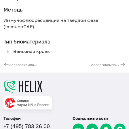
Методы
Иммунофлюоресценция на твердой фазе
(ImmunoCAP)
Тип биоматериала
Венозная кровь
Аллергокомпонент w233 - полынь nArt v 3 LTP, IgE (ImmunoCAP)
Аллергокомпонент m229 - альтернария альтерната (Alternaria alternata) rAlt a1, IgE (ImmunoCAP)
Телефон
Социальные сети
+7 (495) 783 36 00