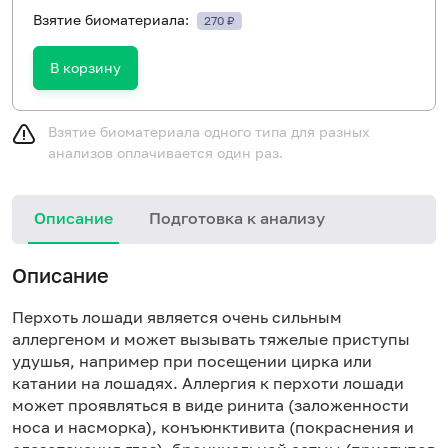
Взятие биоматериала:
270 ₽
В корзину
Взятие биоматериала одного типа для разных
анализов оплачивается один раз.
Описание
Подготовка к анализу
Н
Описание
Перхоть лошади является очень сильным
аллергеном и может вызывать тяжелые приступы
удушья, например при посещении цирка или
катании на лошадях. Аллергия к перхоти лошади
может проявляться в виде ринита (заложенности
носа и насморка), конъюнктивита (покраснения и