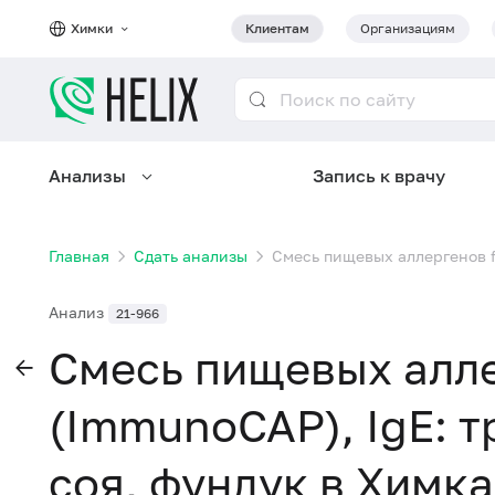
Химки
Клиентам
Организациям
Анализы
Запись к врачу
Главная
Сдать анализы
Смесь пищевых аллергенов f
Анализ
21-966
Смесь пищевых алле
(ImmunoCAP), IgE: т
соя, фундук в Химка