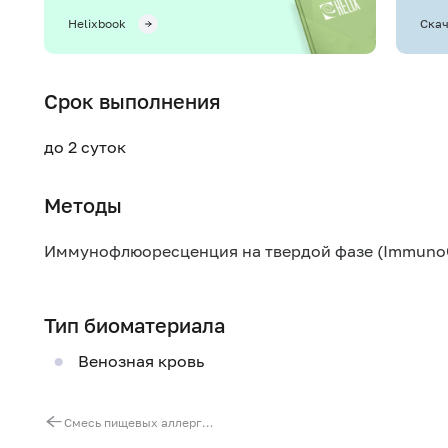
Helixbook
Скач
Срок выполнения
до 2 суток
Методы
Иммунофлюоресценция на твердой фазе (Immuno
Тип биоматериала
Венозная кровь
Смесь пищевых аллергенов fx20 (ImmunoCAP), IgE: пшеница, рожь, ячмень, рис