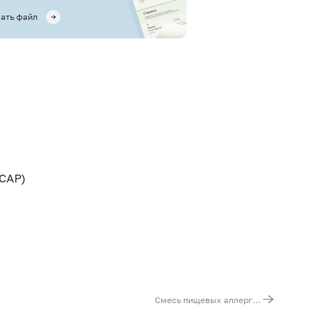
ать файл
CAP)
Смесь пищевых аллергенов fx28 (ImmunoCAP), IgE: кунжутное семя, креветка, говядина, киви