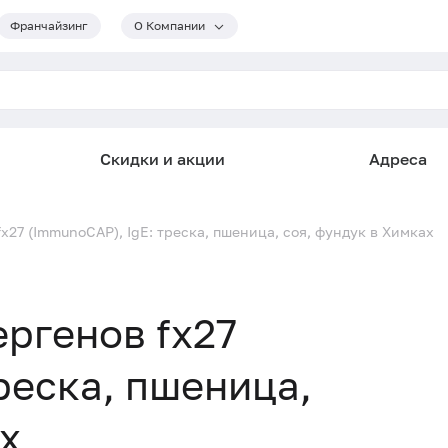
Франчайзинг
О Компании
Скидки и акции
Адреса
x27 (ImmunoCAP), IgE: треска, пшеница, соя, фундук в Химках
ргенов fx27
реска, пшеница,
х