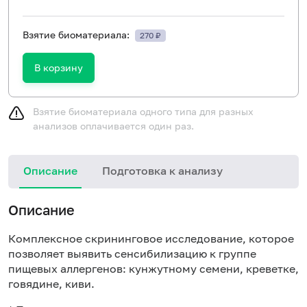
Взятие биоматериала:
270 ₽
В корзину
Взятие биоматериала одного типа для разных
анализов оплачивается один раз.
Описание
Подготовка к анализу
Н
Описание
Комплексное скрининговое исследование, которое
позволяет выявить сенсибилизацию к группе
пищевых аллергенов: кунжутному семени, креветке,
говядине, киви.