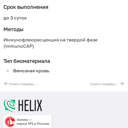
Срок выполнения
до 3 суток
Методы
Иммунофлюоресценция на твердой фазе
(ImmunoCAP)
Тип биоматериала
Венозная кровь
Смесь пищевых аллергенов fx27 (ImmunoCAP), IgE: треска, пшеница, соя, фундук
Смесь пищевых аллергенов fx70 (ImmunoCAP), IgE: эстрагон, майоран, тимьян, любисток