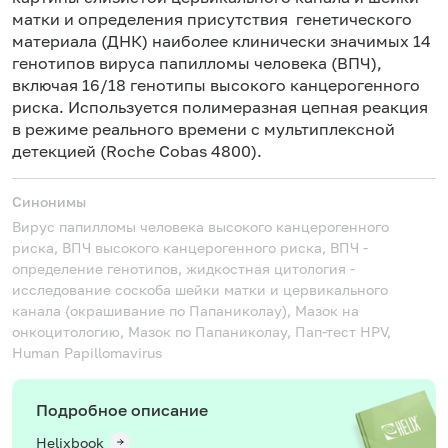
матки и определения присутствия генетического
материала (ДНК) наиболее клинически значимых 14
генотипов вируса папилломы человека (ВПЧ),
включая 16/18 генотипы высокого канцерогенного
риска. Используется полимеразная цепная реакция
в режиме реального времени с мультиплексной
детекцией (Roche Cobas 4800).
Синонимы
Вирус папилломы человека высокого канцерогенного
риска, ВПЧ высокого канцерогенного риска, ВПЧ -
определение генотипов, жидкостная цитология -
исследование соскоба шейки матки и цервикального
канала (окрашивание по Папаниколау), Мазок на
онкоцитологию, Мазок по Папаниколау, Пап-тест
HPV,
Human Papillomavirus
Подробное описание
Helixbook