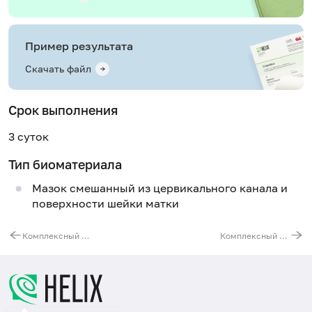
Пример результата
Скачать файл
Срок выполнения
3 суток
Тип биоматериала
Мазок смешанный из цервикального канала и
поверхности шейки матки
Комплексный анализ клеща на энцефалит и боррелиоз (болезнь Лайма)
Комплексный анализ клеща на энцефалит, боррелиоз (болезнь Лайма), эрлихиоз и анаплазмоз