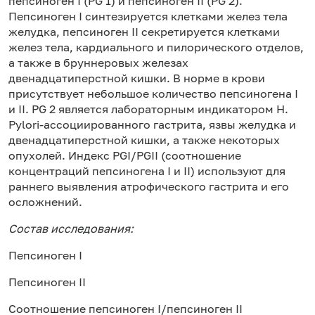
пепсиноген I (PG 1) и пепсиноген II (PG 2).
Пепсиноген I синтезируется клетками желез тела
желудка, пепсиноген II секретируется клетками
желез тела, кардиального и пилорического отделов,
а также в бруннеровых железах
двенадцатиперстной кишки. В норме в крови
присутствует небольшое количество пепсиногена I
и II. PG 2 является лабораторным индикатором H.
Pylori-ассоциированного гастрита, язвы желудка и
двенадцатиперстной кишки, а также некоторых
опухолей. Индекс PGI/PGII (соотношение
концентраций пепсиногена I и II) используют для
раннего выявления атрофического гастрита и его
осложнений.
Состав исследования:
Пепсиноген I
Пепсиноген II
Соотношение пепсиноген I/пепсиноген II