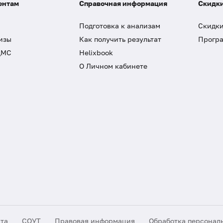
ентам
Справочная информация
Скидки
Подготовка к анализам
Скидки
изы
Как получить результат
Програ
ДМС
Helixbook
О Личном кабинете
йта
СОУТ
Правовая информация
Обработка персонал