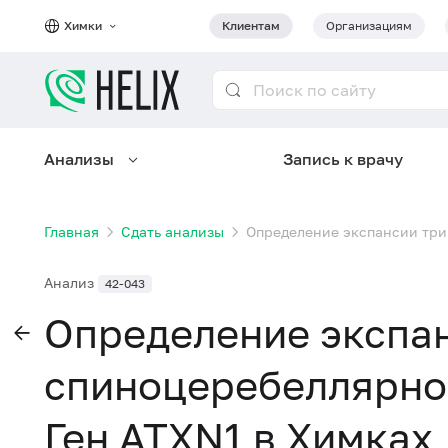
Химки
Клиентам
Организациям
Анализы
Запись к врачу
Главная
Сдать анализы
Определение экспансии трип
Анализ
42-043
Определение экспан
спиноцеребеллярной
Ген ATXN1 в Химках