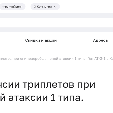
Франчайзинг
О Компании
Скидки и акции
Адреса
летов при спиноцеребеллярной атаксии 1 типа. Ген ATXN1 в Х
сии триплетов при
 атаксии 1 типа.