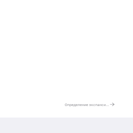
Определение экспансии триплетов при спиноцеребеллярной атаксии 2 типа. Ген ATXN2