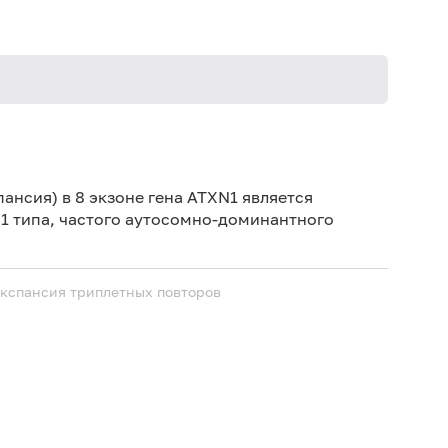
Не кури
ансия) в 8 экзоне гена ATXN1 является
1 типа, частого аутосомно-доминантного
Экспансия триплетных повторов