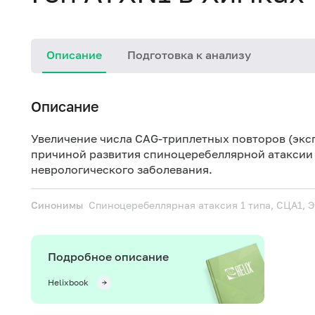
Описание
Подготовка к анализу
Описание
Увеличение числа CAG-триплетных повторов (эксп
причиной развития спиноцеребеллярной атаксии 
неврологического заболевания.
Синонимы
Спиноцеребеллярная атаксия 1 типа, СЦА1, 
Подробное описание
Helixbook