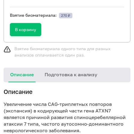
Взятие биоматериала:
270 ₽
В корзину
Взятие биоматериала одного типа для разных
анализов оплачивается один раз.
Описание
Подготовка к анализу
Н
Описание
Увеличение числа CAG-триплетных повторов
(экспансия) в кодирующей части гена ATXN7
является причиной развития спиноцеребеллярной
атаксии 7 типа, частого аутосомно-доминантного
неврологического заболевания.