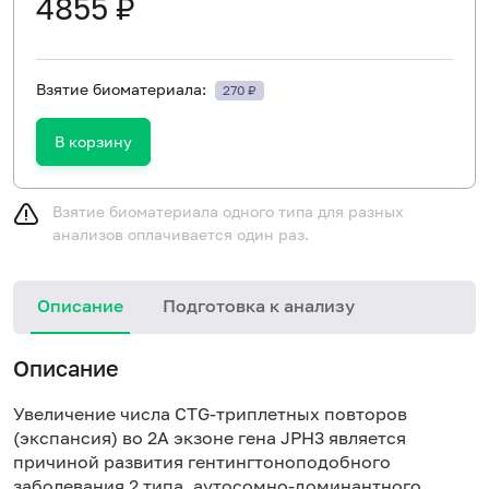
4855 ₽
Взятие биоматериала:
270 ₽
В корзину
Взятие биоматериала одного типа для разных
анализов оплачивается один раз.
Описание
Подготовка к анализу
Н
Описание
Увеличение числа CTG-триплетных повторов
(экспансия) во 2А экзоне гена JPH3 является
причиной развития гентингтоноподобного
заболевания 2 типа, аутосомно-доминантного