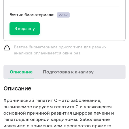
Взятие биоматериала:
270 ₽
В корзину
Взятие биоматериала одного типа для разных
анализов оплачивается один раз.
Описание
Подготовка к анализу
Н
Описание
Хронический гепатит С – это заболевание,
вызываемое вирусом гепатита С и являющееся
основной причиной развития цирроза печени и
гепатоцеллюлярной карциномы. Заболевание
излечимо с применением препаратов прямого