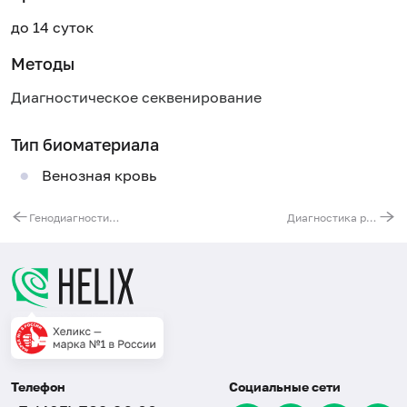
до 14 суток
Методы
Диагностическое секвенирование
Тип биоматериала
Венозная кровь
Генодиагностика наследственной гиперхолестеринемии. Ген APOB100
Диагностика редких аутовоспалительных синдромов. TRAPS-синдром, гипер-IgD синдром (ген TNFRSF1A, ген MVK)
Телефон
Социальные сети