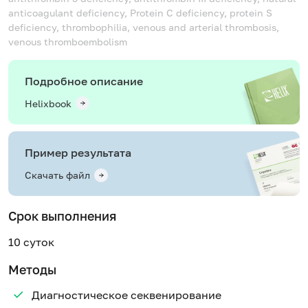
anticoagulant deficiency, Protein C deficiency, protein S
deficiency, thrombophilia, venous and arterial thrombosis,
venous thromboembolism
Подробное описание
Helixbook
Пример результата
Скачать файл
Срок выполнения
10 суток
Методы
Диагностическое секвенирование