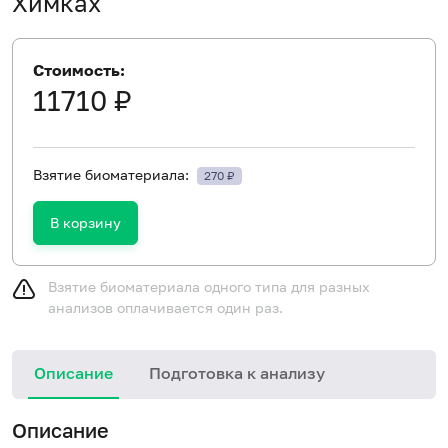
Химках
Стоимость:
11710 ₽
Взятие биоматериала:
270 ₽
В корзину
Взятие биоматериала одного типа для разных
анализов оплачивается один раз.
Описание
Подготовка к анализу
Н
Описание
и