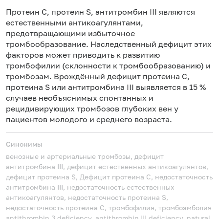
в
Протеин С, протеин S, антитромбин III являются
естественными антикоагулянтами,
предотвращающими избыточное
тромбообразование. Наследственный дефицит этих
факторов может приводить к развитию
тромбофилии (склонности к тромбообразованию) и
тромбозам. Врождённый дефицит протеина С,
протеина S или антитромбина III выявляется в 15 %
случаев необъяснимых спонтанных и
рецидивирующих тромбозов глубоких вен у
пациентов молодого и среднего возраста.
Синонимы
венозные и артериальные тромбозы, дефицит
антитромбина III, дефицит естественных антикоагулянтов,
дефицит протеина S, Дефицит протеина С, недостаточность
антитромбина III, недостаточность естественных
антикоагулянтов, недостаточность протеина S,
недостаточность протеина С, тромбофилия, тромбоэмболия
antithrombin 3 deficiency, antithrombin III deficiency, natural