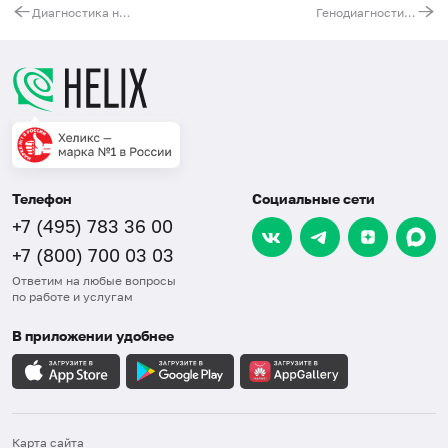
Диагностика наследственной формы панкреатита (патогенный вариант c.365G>A (p.Arg122His) в гене PRSS1 и c.101A>G (p.Asn34Ser) в гене SPINK1)
Генодиагностика криопиринассоциированных периодических синдромов. Ген NLRP3, экзон 3
Телефон
Социальные сети
+7 (495) 783 36 00
+7 (800) 700 03 03
Ответим на любые вопросы
по работе и услугам
В приложении удобнее
Карта сайта