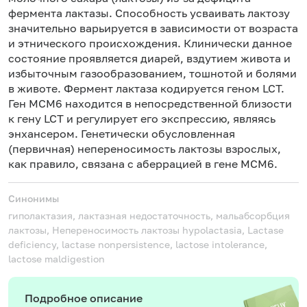
фермента лактазы. Способность усваивать лактозу
значительно варьируется в зависимости от возраста
и этнического происхождения. Клинически данное
состояние проявляется диарей, вздутием живота и
избыточным газообразованием, тошнотой и болями
в животе. Фермент лактаза кодируется геном LCT.
Ген МСМ6 находится в непосредственной близости
к гену LCT и регулирует его экспрессию, являясь
энхансером. Генетически обусловленная
(первичная) непереносимость лактозы взрослых,
как правило, связана с аберрацией в гене MCM6.
Синонимы
гиполактазия, лактазная недостаточность, мальабсорбция
лактозы, Непереносимость лактозы
hypolactasia, Lactase
deficiency, lactase nonpersistence, lactose intolerance,
lactose maldigestion
Подробное описание