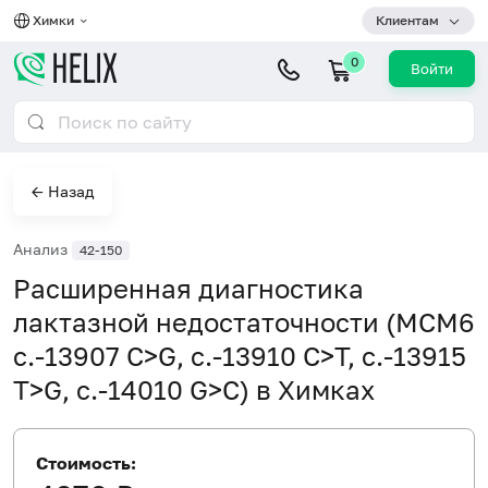
Химки
Клиентам
0
Войти
← Назад
Анализ
42-150
Расширенная диагностика
лактазной недостаточности (MCM6
с.-13907 C>G, c.-13910 С>T, c.-13915
T>G, c.-14010 G>C) в Химках
Стоимость: