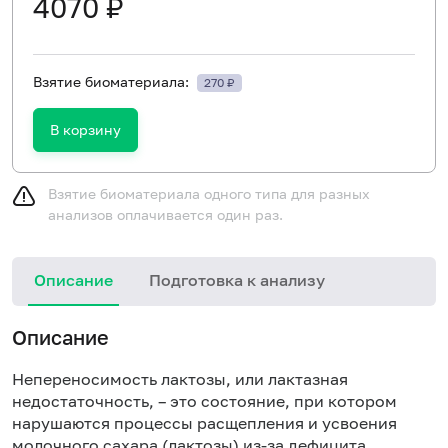
4070 ₽
Взятие биоматериала:
270 ₽
В корзину
Взятие биоматериала одного типа для разных
анализов оплачивается один раз.
Описание
Подготовка к анализу
Н
Описание
и
в
Непереносимость лактозы, или лактазная
недостаточность, – это состояние, при котором
нарушаются процессы расщепления и усвоения
молочного сахара (лактозы) из-за дефицита