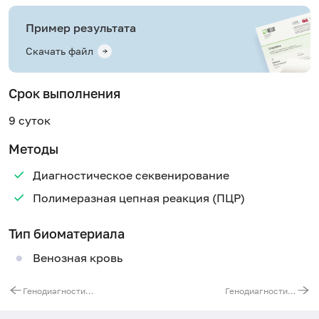
Пример результата
Скачать файл
Срок выполнения
9 суток
Методы
Диагностическое секвенирование
Полимеразная цепная реакция (ПЦР)
Тип биоматериала
Венозная кровь
Генодиагностика криопиринассоциированных периодических синдромов. Ген NLRP3, экзон 3
Генодиагностика острой перемежающейся порфирии. Ген HMBS