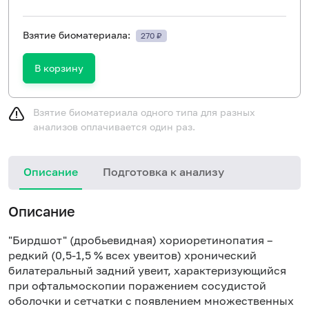
Взятие биоматериала:
270 ₽
В корзину
Взятие биоматериала одного типа для разных
анализов оплачивается один раз.
Описание
Подготовка к анализу
Н
Описание
и
в
"Бирдшот" (дробьевидная) хориоретинопатия –
редкий (0,5-1,5 % всех увеитов) хронический
билатеральный задний увеит, характеризующийся
при офтальмоскопии поражением сосудистой
оболочки и сетчатки с появлением множественных