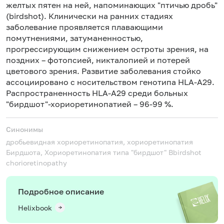
желтых пятен на ней, напоминающих "птичью дробь"
(birdshot). Клинически на ранних стадиях
заболевание проявляется плавающими
помутнениями, затуманенностью,
прогрессирующим снижением остроты зрения, на
поздних – фотопсией, никталопией и потерей
цветового зрения. Развитие заболевания стойко
ассоциировано с носительством генотипа HLA-А29.
Распространенность HLA-A29 среди больных
"бирдшот"-хориоретинопатией – 96-99 %.
Синонимы
дробьевидная хориоретинопатия, хориоретинопатия
Бирдшота, Хориоретинопатия типа "бирдшот"
Bbirdshot
chorioretinopathy
Подробное описание
Helixbook