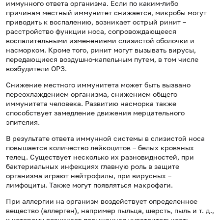
иммунного ответа организма. Если по каким-либо
причинам местный иммунитет снижается, микробы могут
приводить к воспалению, возникает острый ринит –
расстройство функции носа, сопровождающееся
воспалительными изменениями слизистой оболочки и
насморком. Кроме того, ринит могут вызывать вирусы,
передающиеся воздушно-капельным путем, в том числе
возбудители ОРЗ.
Снижение местного иммунитета может быть вызвано
переохлаждением организма, снижением общего
иммунитета человека. Развитию насморка также
способствует замедление движения мерцательного
эпителия.
В результате ответа иммунной системы в слизистой носа
повышается количество лейкоцитов – белых кровяных
телец. Существует несколько их разновидностей, при
бактериальных инфекциях главную роль в защите
организма играют нейтрофилы, при вирусных –
лимфоциты. Также могут появляться макрофаги.
При аллергии на организм воздействует определенное
вещество (аллерген), например пыльца, шерсть, пыль и т. д.,
к которому возникает повышенная чувствительность