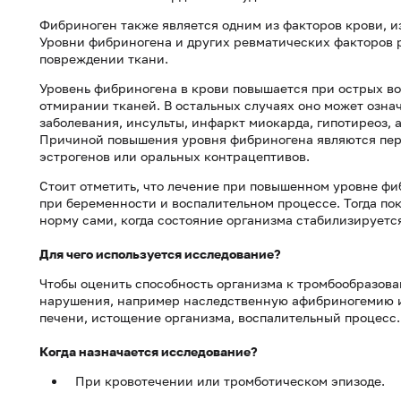
Фибриноген также является одним из факторов крови, и
Уровни фибриногена и других ревматических факторов р
повреждении ткани.
Уровень фибриногена в крови повышается при острых во
отмирании тканей. В остальных случаях оно может озн
заболевания, инсульты, инфаркт миокарда, гипотиреоз,
Причиной повышения уровня фибриногена являются пер
эстрогенов или оральных контрацептивов.
Стоит отметить, что лечение при повышенном уровне фи
при беременности и воспалительном процессе. Тогда по
норму сами, когда состояние организма стабилизируетс
Для чего используется исследование?
Чтобы оценить способность организма к тромбообразова
нарушения, например наследственную афибриногемию 
печени, истощение организма, воспалительный процесс.
Когда назначается исследование?
При кровотечении или тромботическом эпизоде.