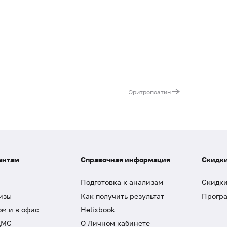
Эритропоэтин
ентам
Справочная информация
Скидки
Подготовка к анализам
Скидки
изы
Как получить результат
Програ
ом и в офис
Helixbook
ДМС
О Личном кабинете