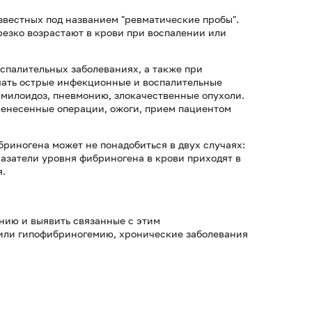
звестных под названием "ревматические пробы".
езко возрастают в крови при воспалении или
спалительных заболеваниях, а также при
ачать острые инфекционные и воспалительные
 амилоидоз, пневмонию, злокачественные опухоли.
енесенные операции, ожоги, прием пациентом
бриногена может не понадобиться в двух случаях:
казатели уровня фибриногена в крови приходят в
я.
нию и выявить связанные с этим
или гипофибриногемию, хронические заболевания