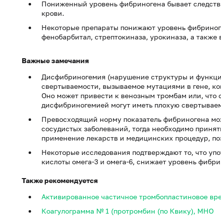
Пониженный уровень фибриногена бывает следств
крови.
Некоторые препараты понижают уровень фибриноге
фенобарбитал, стрептокиназа, урокиназа, а также 
Важные замечания
Дисфибриногемия (нарушение структуры и функци
свертываемости, вызываемое мутациями в гене, к
Оно может привести к венозным тромбам или, что 
дисфибриногемией могут иметь плохую свертываем
Превосходящий норму показатель фибриногена мо
сосудистых заболеваний, тогда необходимо принят
применение лекарств и медицинских процедур, по
Некоторые исследования подтверждают то, что уп
кислоты омега-3 и омега-6, снижает уровень фибри
Также рекомендуется
Активированное частичное тромбопластиновое вре
Коагулограмма № 1 (протромбин (по Квику), МНО