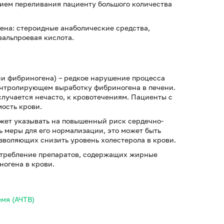
ием переливания пациенту большого количества
на: стероидные анаболические средства,
вальпроевая кислота.
и фибриногена) – редкое нарушение процесса
онтролирующем выработку фибриногена в печени.
случается нечасто, к кровотечениям. Пациенты с
ость крови.
жет указывать на повышенный риск сердечно-
ь меры для его нормализации, это может быть
зволяющих снизить уровень холестерола в крови.
отребление препаратов, содержащих жирные
ногена в крови.
мя (АЧТВ)