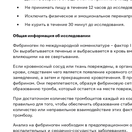
Не принимать пищу в течение 12 часов до исследо
Исключить физическое и эмоциональное перенапря
Не курить в течение 30 минут до исследования.
Общая информация об исследовании
Фибриноген по международной номенклатуре – фактор I
Он вырабатывается печенью и выбрасывается в кровь в
влияющими на ее свертывание.
Если кровеносный сосуд или ткань повреждены, в орган
крови, следствием чего является появление кровяного сг
замедлению, а затем и прекращению кровотечения. В пр
фибрином. Они переплетаются, образуя фибриновую сетк
образованию тромба, который остается на месте повреж
При достаточном количестве тромбоцитов каждый из ко
правильно для того, чтобы обеспечить образование стаб
количество или неправильное взаимодействие этих фак
тромбозу.
Анализ на фибриноген необходим в предоперационном о
воспалительных и сердечно-сосудистых заболеваниях.