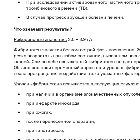
При исследовании активированного частичного тр
тромбинового времени (ТВ).
В случае прогрессирующей болезни печени.
Что означают результаты?
Референсные значения:
2.0 – 3.9 г/л.
Фибриноген является белком острой фазы воспаления. Э
резко возрастать при любом состоянии, вызванном вос
тканей. Сам по себе повышенный фибриноген не дает в
Обычно оно носит временный характер и уровень фибри
после прекращения воздействия ниже указанных фактор
Уровень фибриногена повышается в следующих случаях:
при наличии в организме злокачественных опухоле
при инфаркте миокарда,
при ожогах,
после перенесенной операции,
при гипотиреозе,
при острых воспалительных и инфекционных заболе