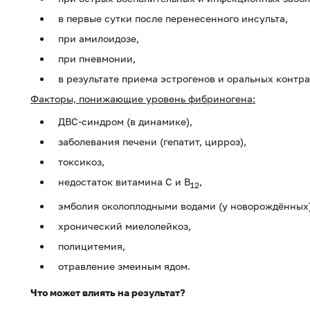
в первые сутки после перенесенного инсульта,
при амилоидозе,
при пневмонии,
в результате приема эстрогенов и оральных контр
Факторы, понижающие уровень фибриногена:
ДВС-синдром (в динамике),
заболевания печени (гепатит, цирроз),
токсикоз,
недостаток витамина С и В
,
12
эмболия околоплодными водами (у новорождённых)
хронический миелолейкоз,
полицитемия,
отравление змеиным ядом.
Что может влиять на результат?