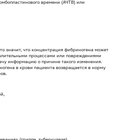
омбопластинового времени (АЧТВ) или
то значит, что концентрация фибриногена может
палительными процессами или повреждениями
рачу информацию о причине такого изменения.
ногена в крови пациента возвращается в норму
ов.
й,
ваниях (гриппе, туберкулезе),