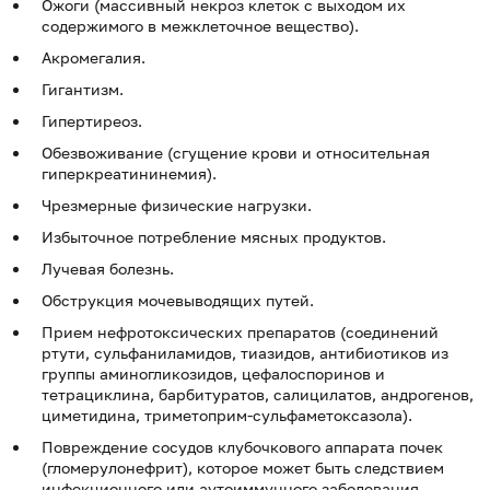
Ожоги (массивный некроз клеток с выходом их
содержимого в межклеточное вещество).
Акромегалия.
Гигантизм.
Гипертиреоз.
Обезвоживание (сгущение крови и относительная
гиперкреатининемия).
Чрезмерные физические нагрузки.
Избыточное потребление мясных продуктов.
Лучевая болезнь.
Обструкция мочевыводящих путей.
Прием нефротоксических препаратов (соединений
ртути, сульфаниламидов, тиазидов, антибиотиков из
группы аминогликозидов, цефалоспоринов и
тетрациклина, барбитуратов, салицилатов, андрогенов,
циметидина, триметоприм-сульфаметоксазола).
Повреждение сосудов клубочкового аппарата почек
(гломерулонефрит), которое может быть следствием
инфекционного или аутоиммунного заболевания.