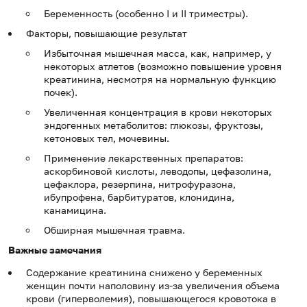
Беременность (особен­но I и II триместры).
Факторы, повышающие результат
Избыточная мышечная масса, как, например, у
некоторых атлетов (возможно повышение уровня
креатинина, несмотря на нормальную функцию
почек).
Увеличенная концентрация в крови некоторых
эндогенных метаболитов: глюкозы, фруктозы,
кетоновых тел, мочевины.
Применение лекарственных препаратов:
аскорбиновой кислоты, леводопы, цефазолина,
цефаклора, резерпина, нитрофуразона,
ибупрофена, барбитуратов, клонидина,
канамицина.
Обширная мышечная травма.
Важные
замечания
Содержание креатинина снижено у беременных
женщин почти наполовину из-за увеличения объема
крови (гиперволемия), повышающегося кровотока в