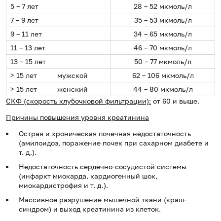
5 – 7 лет
28 – 52 мкмоль/л
7 – 9 лет
35 – 53 мкмоль/л
9 – 11 лет
34 – 65 мкмоль/л
11 – 13 лет
46 – 70 мкмоль/л
13 – 15 лет
50 – 77 мкмоль/л
> 15 лет
мужской
62 – 106 мкмоль/л
> 15 лет
женский
44 – 80 мкмоль/л
СКФ (скорость клубочковой фильтрации):
от 60 и выше.
Причины повышения уровня креатинина
Острая и хроническая почечная недостаточность
(амилоидоз, поражение почек при сахарном диабете и
т. д.).
Недостаточность сердечно-сосудистой системы
(инфаркт миокарда, кардиогенный шок,
миокардистрофия и т. д.).
Массивное разрушение мышечной ткани (краш-
синдром) и выход креатинина из клеток.