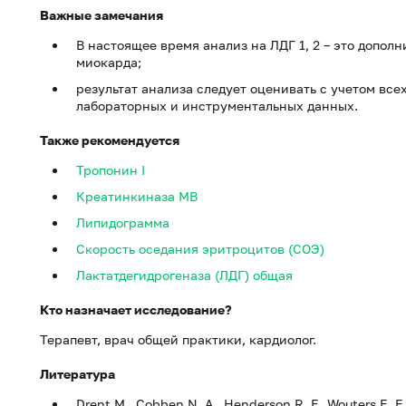
Важные замечания
В настоящее время анализ на ЛДГ 1, 2 – это допол
миокарда;
результат анализа следует оценивать с учетом вс
лабораторных и инструментальных данных.
Также рекомендуется
Тропонин I
Креатинкиназа MB
Липидограмма
Скорость оседания эритроцитов (СОЭ)
Лактатдегидрогеназа (ЛДГ) общая
Кто назначает исследование?
Терапевт, врач общей практики, кардиолог.
Литература
Drent M., Cobben N. A., Henderson R. F., Wouters E. F.