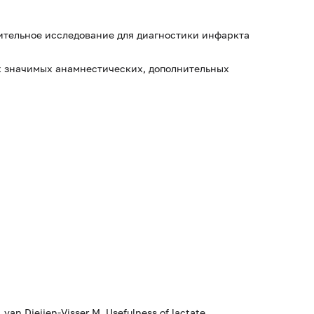
нительное исследование для диагностики инфаркта
ех значимых анамнестических, дополнительных
, van Dieijen-Visser M. Usefulness of lactate