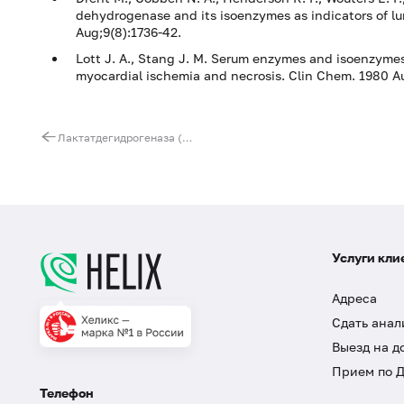
dehydrogenase and its isoenzymes as indicators of lu
Aug;9(8):1736-42.
Lott J. A., Stang J. M. Serum enzymes and isoenzymes 
myocardial ischemia and necrosis. Clin Chem. 1980 A
Лактатдегидрогеназа (ЛДГ) общая
Услуги кли
Адреса
Сдать анал
Выезд на д
Прием по 
Телефон