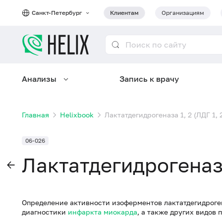
Санкт-Петербург
Клиентам
Организациям
Анализы
Запись к врачу
Главная
Helixbook
Лактатдегидрогеназа 1, 2 (ЛДГ 1,
06-026
Лактатдегидрогеназа
Определение активности изоферментов лактатдегидрогена
диагностики
инфаркта миокарда
, а также других видов