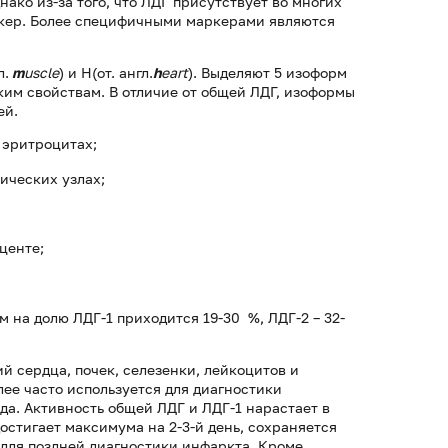
ако из-за того, что ЛДГ присутствует во многих
ркер. Более специфичными маркерами являются
л.
m
uscle
) и H(от. англ.
h
eart
). Выделяют 5 изоформ
им свойствам. В отличие от общей ЛДГ, изоформы
ей.
и эритроцитах;
тических узлах;
центе;
м на долю ЛДГ-1 приходится 19-30 %, ЛДГ-2 – 32-
й сердца, почек, селезенки, лейкоцитов и
ее часто используется для диагностики
да. Активность общей ЛДГ и ЛДГ-1 нарастает в
остигает максимума на 2-3-й день, сохраняется
 для поздней диагностики инфаркта. Кроме