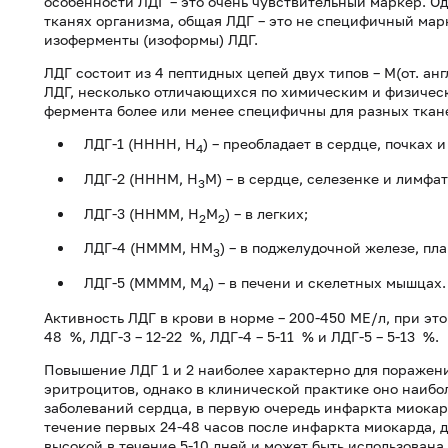
особенности ЛДГ – это очень чувствительный маркер. Одн
тканях организма, общая ЛДГ – это не специфичный ма
изоферменты (изоформы) ЛДГ.
ЛДГ состоит из 4 пептидных цепей двух типов – M(от. анг
ЛДГ, несколько отличающихся по химическим и физическ
фермента более или менее специфичны для разных ткан
ЛДГ-1 (HHHH, H
) – преобладает в сердце, почках 
4
ЛДГ-2 (HHHM, H
M) – в сердце, селезенке и лимфа
3
ЛДГ-3 (HHMM, H
M
) – в легких;
2
2
ЛДГ-4 (HMMM, HM
) – в поджелудочной железе, пла
3
ЛДГ-5 (MMMM, M
) – в печени и скелетных мышцах.
4
Активность ЛДГ в крови в норме – 200-450 МЕ/л, при это
48 %, ЛДГ-3 – 12-22 %, ЛДГ-4 – 5-11 % и ЛДГ-5 – 5-13 %.
Повышение ЛДГ 1 и 2 наиболее характерно для поражени
эритроцитов, однако в клинической практике оно наибол
заболеваний сердца, в первую очередь инфаркта миокар
течение первых 24-48 часов после инфаркта миокарда, д
высокой в течение 5-10 дней и может быть использована