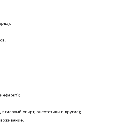
рда);
ов.
инфаркт);
 этиловый спирт, анестетики и другие);
звоживание.