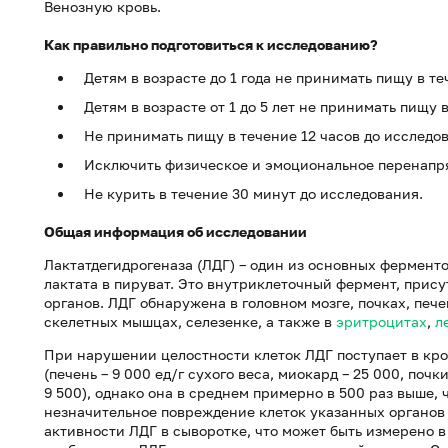
Венозную кровь.
Как правильно подготовиться к исследованию?
Детям в возрасте до 1 года не принимать пищу в т
Детям в возрасте от 1 до 5 лет не принимать пищу 
Не принимать пищу в течение 12 часов до исследо
Исключить физическое и эмоциональное перенапря
Не курить в течение 30 минут до исследования.
Общая информация об исследовании
Лактатдегидрогеназа (ЛДГ) – один из основных ферменто
лактата в пируват. Это внутриклеточный фермент, прис
органов. ЛДГ обнаружена в головном мозге, почках, пече
скелетных мышцах, селезенке, а также в
эритроцитах
,
л
При нарушении целостности клеток ЛДГ поступает в кро
(печень – 9 000 ед/г сухого веса, миокард – 25 000, почк
9 500), однако она в среднем примерно в 500 раз выше, 
незначительное повреждение клеток указанных органо
активности ЛДГ в сыворотке, что может быть измерено в