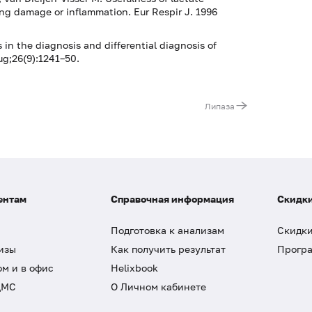
ng damage or inflammation. Eur Respir J. 1996
in the diagnosis and differential diagnosis of
ug;26(9):1241–50.
Липаза
ентам
Справочная информация
Скидки
Подготовка к анализам
Скидки
изы
Как получить результат
Програ
ом и в офис
Helixbook
ДМС
О Личном кабинете