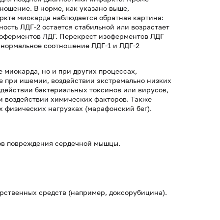
тношение. В норме, как указано выше,
аркте миокарда наблюдается обратная картина:
вность ЛДГ-2 остается стабильной или возрастает
зоферментов ЛДГ. Перекрест изоферментов ЛДГ
 нормальное соотношение ЛДГ-1 и ЛДГ-2
 миокарда, но и при других процессах,
е при ишемии, воздействии экстремально низких
здействии бактериальных токсинов или вирусов,
и воздействии химических факторов. Также
 физических нагрузках (марафонский бег).
ов повреждения сердечной мышцы.
рственных средств (например, доксорубицина).